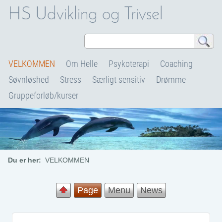
HS Udvikling og Trivsel
VELKOMMEN
Om Helle
Psykoterapi
Coaching
Søvnløshed
Stress
Særligt sensitiv
Drømme
Gruppeforløb/kurser
Du er her:
VELKOMMEN
Page
Menu
News