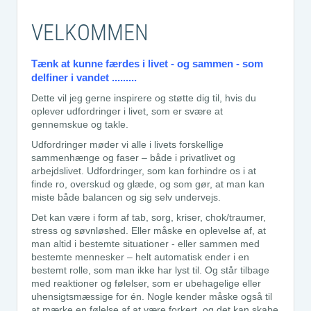
VELKOMMEN
Tænk at kunne færdes i livet - og sammen - som
delfiner i vandet .........
Dette vil jeg gerne inspirere og støtte dig til, hvis du
oplever udfordringer i livet, som er svære at
gennemskue og takle.
Udfordringer møder vi alle i livets forskellige
sammenhænge og faser – både i privatlivet og
arbejdslivet. Udfordringer, som kan forhindre os i at
finde ro, overskud og glæde, og som gør, at man kan
miste både balancen og sig selv undervejs.
Det kan være i form af tab, sorg, kriser, chok/traumer,
stress og søvnløshed. Eller måske en oplevelse af, at
man altid i bestemte situationer - eller sammen med
bestemte mennesker – helt automatisk ender i en
bestemt rolle, som man ikke har lyst til. Og står tilbage
med reaktioner og følelser, som er ubehagelige eller
uhensigtsmæssige for én. Nogle kender måske også til
at mærke en følelse af at være forkert, og det kan skabe